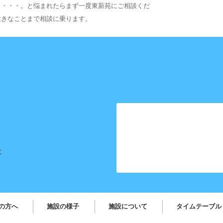
う・・・。と悩まれたらまず一度東新苑にご相談くだ
大きなことまで相談に乗ります。
た
の方へ
施設の様子
施設について
タイムテーブル